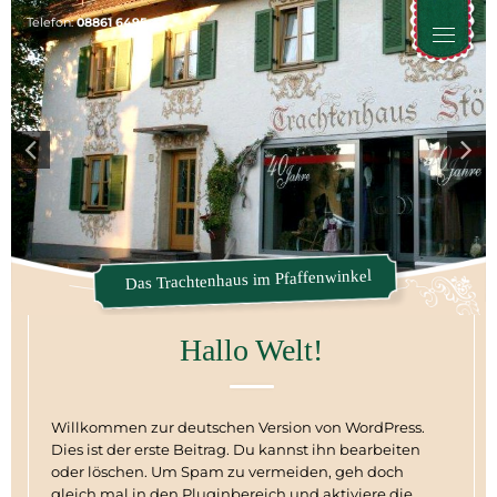
Telefon:
08861 6495
Toggle
naviga
Das Trachtenhaus im Pfaffenwinkel
Hallo Welt!
Willkommen zur deutschen Version von WordPress.
Dies ist der erste Beitrag. Du kannst ihn bearbeiten
oder löschen. Um Spam zu vermeiden, geh doch
gleich mal in den Pluginbereich und aktiviere die