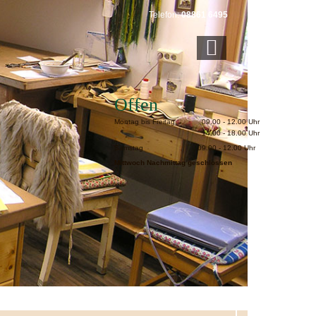
Telefon:
08861 6495
Offen
Montag bis Freitag
09.00 - 12.00 Uhr
14.00 - 18.00 Uhr
Samstag
09.00 - 12.00 Uhr
Mittwoch Nachmittag geschlossen