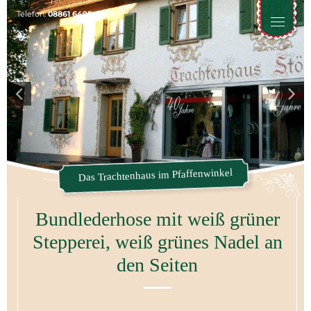
Telefon:
08861 6495
Toggle
naviga
Das Trachtenhaus im Pfaffenwinkel
Bundlederhose mit weiß grüner
Stepperei, weiß grünes Nadel an
den Seiten