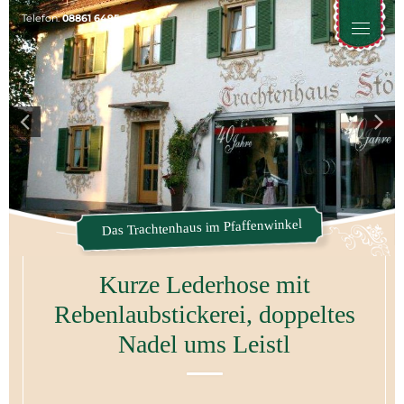
Telefon:
08861 6495
Toggle
naviga
Das Trachtenhaus im Pfaffenwinkel
Kurze Lederhose mit
Rebenlaubstickerei, doppeltes
Nadel ums Leistl