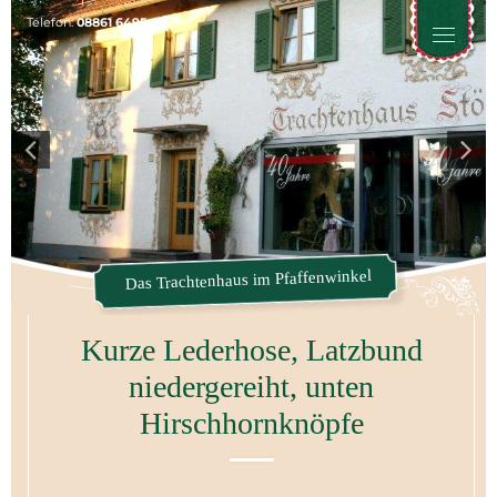
Telefon:
08861 6495
Toggle
naviga
Das Trachtenhaus im Pfaffenwinkel
Kurze Lederhose, Latzbund
niedergereiht, unten
Hirschhornknöpfe