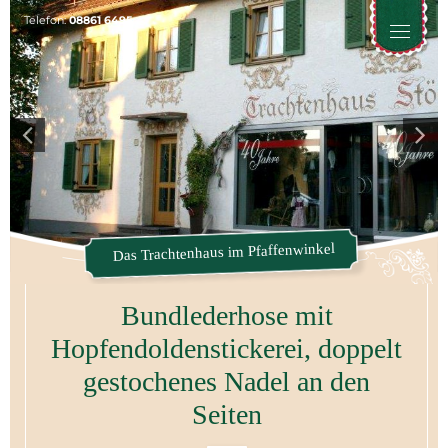
Telefon:
08861 6495
Toggle
naviga
Das Trachtenhaus im Pfaffenwinkel
Bundlederhose mit
Hopfendoldenstickerei, doppelt
gestochenes Nadel an den
Seiten